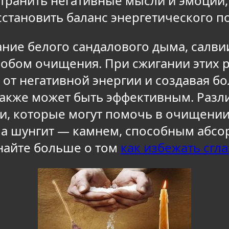
странить негативные мысли и эмоции,
сстановить баланс энергетического по
ание белого сандалового дыма, салвии
обом очищения. При сжигании этих р
о от негативной энергии и создавая б
также может быть эффективным. Разл
и, которые могут помочь в очищении
 а шунгит — камнем, способным абсо
найте больше о том
как избежать сгла