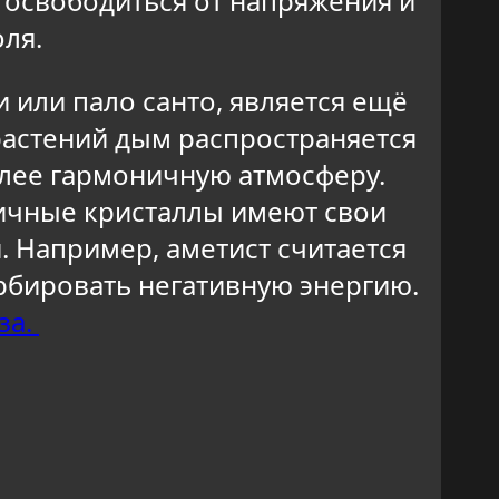
 освободиться от напряжения и
ля.
 или пало санто, является ещё
астений дым распространяется
олее гармоничную атмосферу.
ичные кристаллы имеют свои
. Например, аметист считается
рбировать негативную энергию.
за.