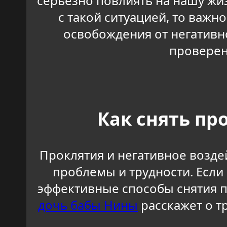
серьезно повлиять на нашу жи
с такой ситуацией, то важн
освобождения от негативно
проверен
Как снять пр
Проклятия и негативное возде
проблемы и трудности. Если 
эффективные способы снятия п
дочь бабы Нины
расскажет о т