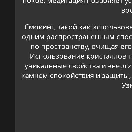
покое, медитация позволяет у
во
Смокинг, такой как использов
одним распространенным спос
по пространству, очищая ег
Использование кристаллов 
уникальные свойства и энерги
камнем спокойствия и защиты,
Уз