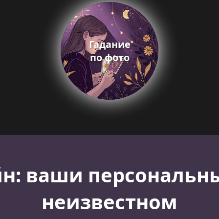
Гадание
по фото
н: ваши персональн
неизвестном