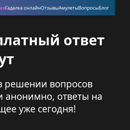
ая
Гадалка онлайн
Отзывы
Амулеты
Вопросы
Блог
платный ответ
ут
 в решении вопросов
и анонимно, ответы на
щее уже сегодня!