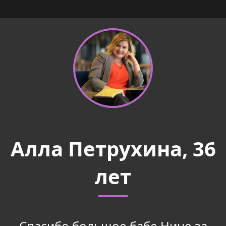
Алла Петрухина, 36
лет
Спасибо большое бабе Нине за