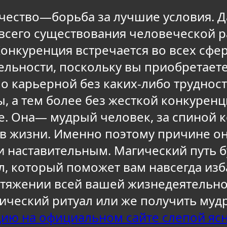
чество—борьба за лучшие условия. Да
и всего существования человеческой р
Конкуренция встречается во всех сфе
льности, поскольку вы приобретаете
по карьерной без каких-либо трудност
ы, а тем более без жесткой конкурен
. Она— мудрый человек, за спиной к
и в жизни. Именно поэтому причине 
наставительным. Магический путь бу
, который поможет вам навсегда изб
тяжении всей вашей жизнедеятельно
гический ритуал или же получить муд
цию на официальном сайте слепой яс