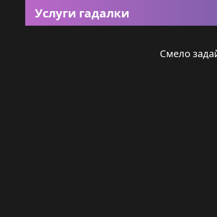
Услуги гадалки
Смело задай