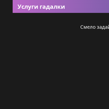
Услуги гадалки
Смело задай