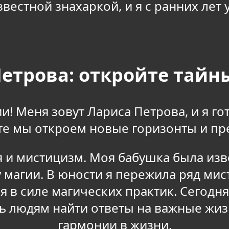
вестной знахаркой, и я с ранних лет у
етрова: откройте тайн
и! Меня зовут Лариса Петрова, и я го
те мы откроем новые горизонты и п
я и мистицизм. Моя бабушка была изве
ву магии. В юности я пережила ряд ми
 в силе магических практик. Сегодня
ь людям найти ответы на важные жи
гармонии в жизни.